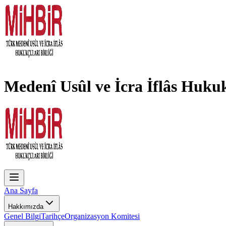
Medenî Usûl ve İcra İflâs Hukuk
Ana Sayfa
Hakkımızda
Genel Bilgi
Tarihçe
Organizasyon Komitesi