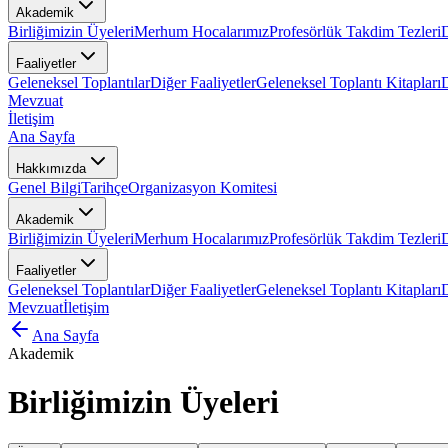
Akademik
Birliğimizin Üyeleri
Merhum Hocalarımız
Profesörlük Takdim Tezleri
D
Faaliyetler
Geleneksel Toplantılar
Diğer Faaliyetler
Geleneksel Toplantı Kitapları
Mevzuat
İletişim
Ana Sayfa
Hakkımızda
Genel Bilgi
Tarihçe
Organizasyon Komitesi
Akademik
Birliğimizin Üyeleri
Merhum Hocalarımız
Profesörlük Takdim Tezleri
D
Faaliyetler
Geleneksel Toplantılar
Diğer Faaliyetler
Geleneksel Toplantı Kitapları
Mevzuat
İletişim
Ana Sayfa
Akademik
Birliğimizin Üyeleri