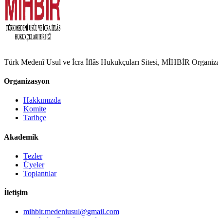
Türk Medenî Usul ve İcra İflâs Hukukçuları Sitesi, MİHBİR Organizasy
Organizasyon
Hakkımızda
Komite
Tarihçe
Akademik
Tezler
Üyeler
Toplantılar
İletişim
mihbir.medeniusul@gmail.com