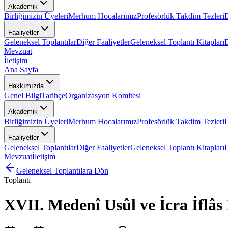
Akademik
Birliğimizin Üyeleri
Merhum Hocalarımız
Profesörlük Takdim Tezleri
D
Faaliyetler
Geleneksel Toplantılar
Diğer Faaliyetler
Geleneksel Toplantı Kitapları
Mevzuat
İletişim
Ana Sayfa
Hakkımızda
Genel Bilgi
Tarihçe
Organizasyon Komitesi
Akademik
Birliğimizin Üyeleri
Merhum Hocalarımız
Profesörlük Takdim Tezleri
D
Faaliyetler
Geleneksel Toplantılar
Diğer Faaliyetler
Geleneksel Toplantı Kitapları
Mevzuat
İletişim
Geleneksel Toplantılara Dön
Toplantı
XVII. Medenî Usûl ve İcra İflâs 