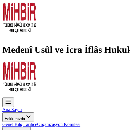
Medenî Usûl ve İcra İflâs Hukuk
Ana Sayfa
Hakkımızda
Genel Bilgi
Tarihçe
Organizasyon Komitesi